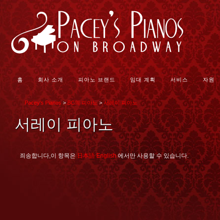
홈
회사 소개
피아노 브랜드
임대 계획
서비스
자원
Pacey's Pianos
>
BC의 피아노
>
서레이 피아노
서레이 피아노
죄송합니다,이 항목은
日本語
English
에서만 사용할 수 있습니다.