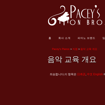
홈
회사 소개
피아노 브랜드
임
Pacey's Pianos
>
자원
>
음악 교육 개요
음악 교육 개요
죄송합니다,이 항목은
日本語
,
中文
English