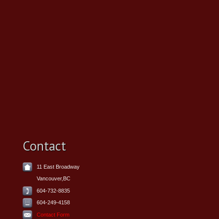
Contact
11 East Broadway
Vancouver,BC
604-732-8835
604-249-4158
Contact Form