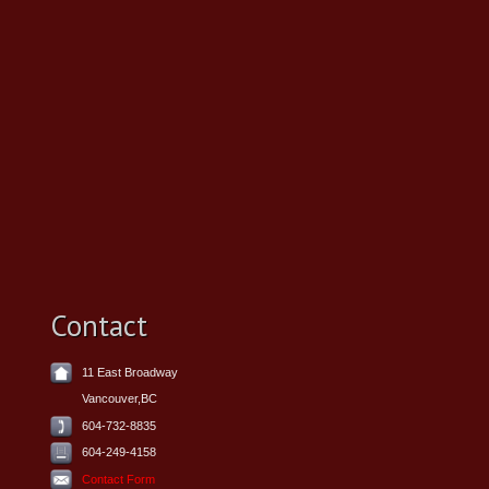
Contact
11 East Broadway
Vancouver,BC
604-732-8835
604-249-4158
Contact Form