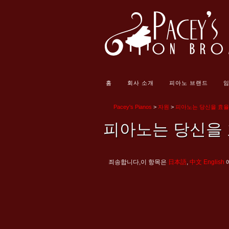
홈
회사 소개
피아노 브랜드
임
Pacey's Pianos
>
자원
>
피아노는 당신을 효율
피아노는 당신을
죄송합니다,이 항목은
日本語
,
中文
English