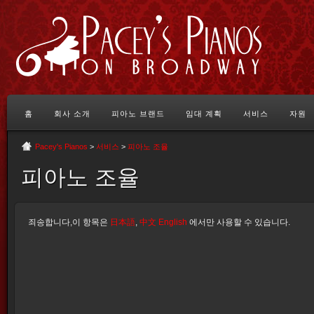
홈
회사 소개
피아노 브랜드
임대 계획
서비스
자원
Pacey's Pianos
>
서비스
>
피아노 조율
피아노 조율
죄송합니다,이 항목은
日本語
,
中文
English
에서만 사용할 수 있습니다.