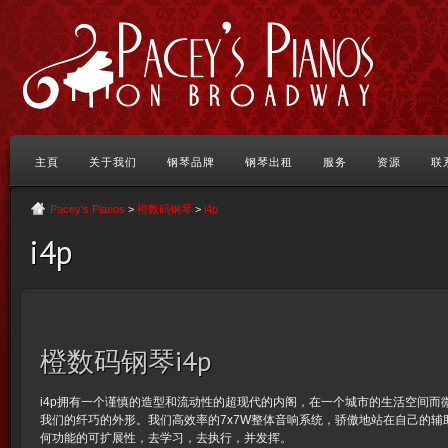
主頁
关于我们
钢琴品牌
钢琴出租
服务
资源
联
Pacey's Pianos
>
橙数码钢琴
>
i4p
i4p
橙数码钢琴i4p
i4p拥有一个谨慎的造型和流动性的超现代的内阁，在一个城市的生活空间而
我们的纤巧的外形。我们高效率的7x7W整体音响系统，骄傲地站在自己的辅
何功能的可扩展性，去学习，去执行，并发挥。