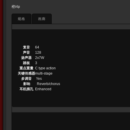
橙i4p
规格
画廊
复音
64
声音
128
扬声器
2x7W
踏板
3
重点重量
C type action
关键传感器
multi-stage
多调音
Yes
影响
Reverb/chorus
耳机插孔
Enhanced