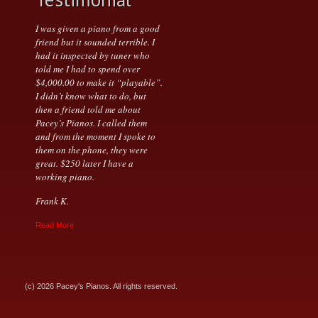
I was given a piano from a good
friend but it sounded terrible. I
had it inspected by tuner who
told me I had to spend over
$4,000.00 to make it “playable”.
I didn’t know what to do, but
then a friend told me about
Pacey’s Pianos. I called them
and from the moment I spoke to
them on the phone, they were
great. $250 later I have a
working piano.
Frank K.
Read More
(c) 2026 Pacey's Pianos. All rights reserved.