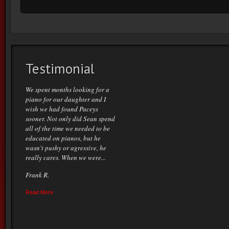
Testimonial
We spent months looking for a
piano for our daughter and I
wish we had found Paceys
sooner. Not only did Sean spend
all of the time we needed to be
educated on pianos, but he
wasn't pushy or agressive, he
really cares. When we were...
Frank R.
Read More