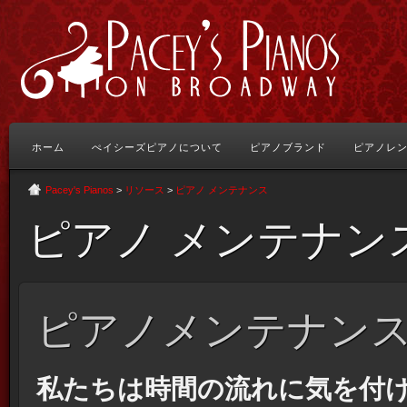
ホーム
ぺイシーズピアノについて
ピアノブランド
ピアノレ
Pacey's Pianos
>
リソース
>
ピアノ メンテナンス
ピアノ メンテナン
ピアノメンテナン
私たちは時間の流れに気を付