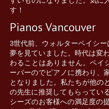
すいものになりました。気に
す！
Mason & Hamlin Vancouver
Pianos Vancouver
3世代前、ウォルターペイシ
夢を見ていました。時代は変
わることはありません。ペイ
ーバーのでピアノに携わり、
となりました。私たちが他の
の先生に推奨してもらってい
Used Yamaha Vancouver
シーズのお客様への満足度の