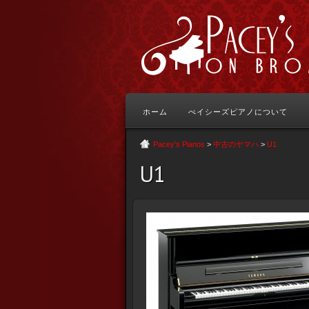
ホーム
ぺイシーズピアノについて
Pacey's Pianos
>
中古のヤマハ
>
U1
U1