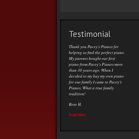
Testimonial
Thank you Pacey’s Pianos for
helping us find the perfect piano.
My parents bought our first
piano from Pacey’s Pianos more
than 30 years ago. When I
decided to my buy my own piano
for our family I came to Pacey’s
Pianos. What a true family
tradition!
Rose H.
Read More