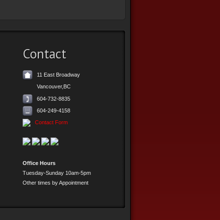
Contact
11 East Broadway
Vancouver,BC
604-732-8835
604-249-4158
Contact Form
Office Hours
Tuesday-Sunday 10am-5pm
Other times by Appointment